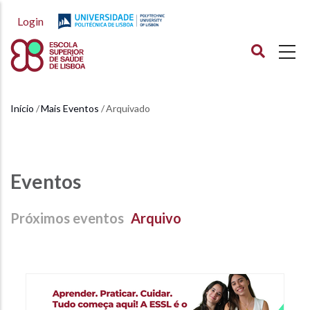
Passar
Login
para
o
conteúdo
principal
Início
Mais Eventos
Arquivado
Navegação
estrutural
Eventos
Próximos eventos
Arquivo