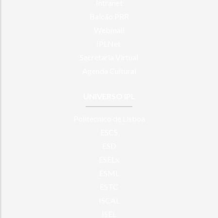
Intranet
Balcão PRR
Webmail
IPLNet
Secretaria Virtual
Agenda Cultural
UNIVERSO IPL
Politécnico de Lisboa
ESCS
ESD
ESELx
ESML
ESTC
ISCAL
ISEL