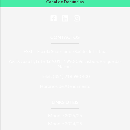
Canal de Denúncias
CONTACTOS
ESSL – Escola Superior de Saúde de Lisboa
Av. D. João II, Lote 4.69.01 | 1990-096 Lisboa, Parque das
Nações
Telef: (351) 218 980 400
Horários de Atendimento
LINKS ÚTEIS
Moodle 2025/26
Moodle 2024/25