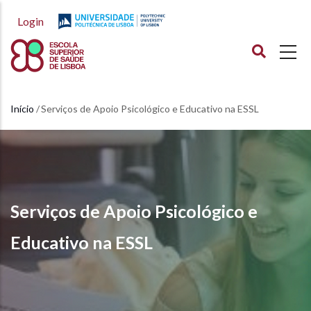
Passar
Login
para
o
conteúdo
principal
Início
Serviços de Apoio Psicológico e Educativo na ESSL
Navegação
estrutural
Serviços de Apoio Psicológico e
Educativo na ESSL