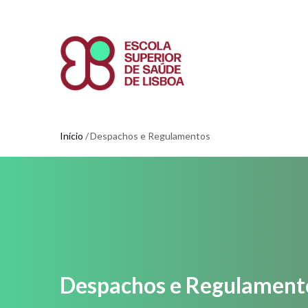
Passar
para
o
conteúdo
principal
Início
Despachos e Regulamentos
Navegação
estrutural
Despachos e Regulament