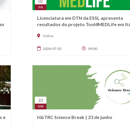
02
JUL
Licenciatura em DTN da ESSL apresenta
or
resultados do projeto Tool4MEDLife em Itá
Online
2026-07-02
09:00
23
JUN
s e
H&TRC Science Break | 23 de junho