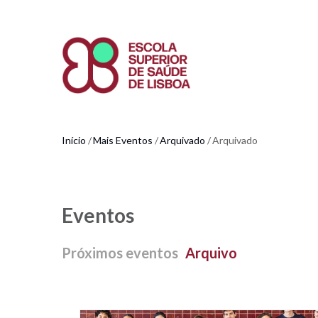
Passar
para
o
conteúdo
principal
Início
Mais Eventos
Arquivado
Arquivado
Navegação
estrutural
Eventos
Próximos eventos
Arquivo