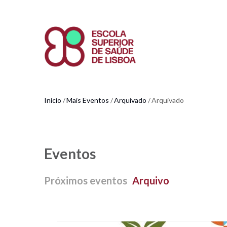
Passar
para
o
conteúdo
principal
Início
Mais Eventos
Arquivado
Arquivado
Navegação
estrutural
Eventos
Próximos eventos
Arquivo