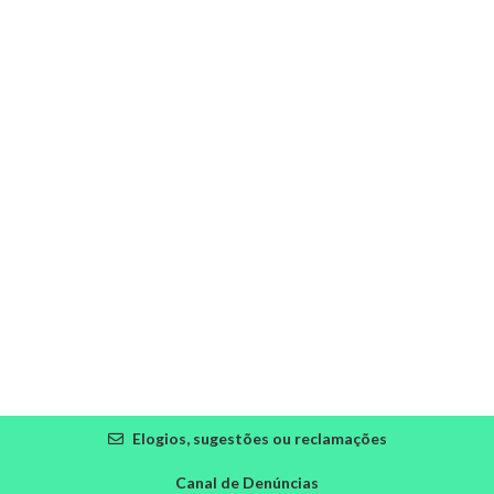
Elogios, sugestões ou reclamações
Canal de Denúncias