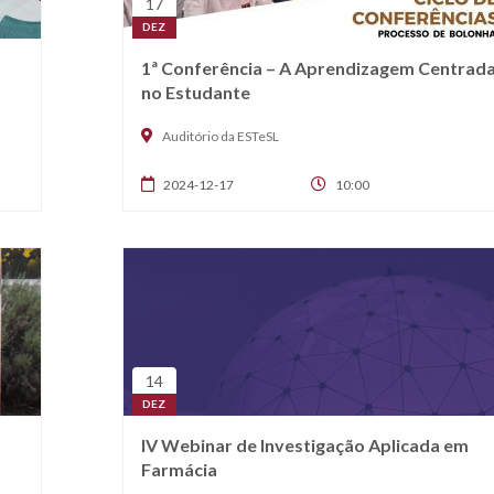
17
DEZ
1ª Conferência – A Aprendizagem Centrad
no Estudante
Auditório da ESTeSL
2024-12-17
10:00
14
DEZ
IV Webinar de Investigação Aplicada em
Farmácia