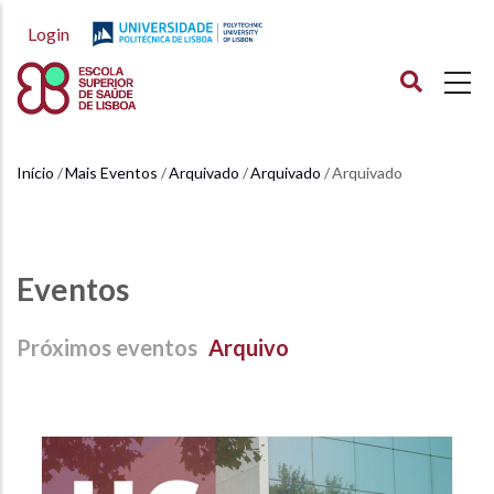
Passar
Login
para
o
conteúdo
principal
Início
Mais Eventos
Arquivado
Arquivado
Arquivado
Navegação
estrutural
Eventos
Próximos eventos
Arquivo