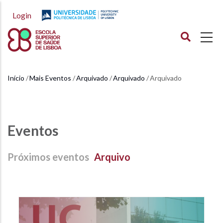
Passar
Login
para
o
conteúdo
principal
Início
Mais Eventos
Arquivado
Arquivado
Arquivado
Navegação
estrutural
Eventos
Próximos eventos
Arquivo