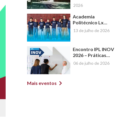
Graduações da
2026
ESSL | Ano Letivo
2026/2027
Academia
Politécnico Lx
2026
13 de julho de 2026
Encontro IPL INOV
2026 – Práticas
Pedagógicas
06 de julho de 2026
Inspiradoras no
Ensino Superior
Mais eventos