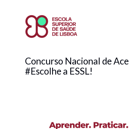
Passar
para
o
conteúdo
principal
Concurso Nacional de Aces
#Escolhe a ESSL!