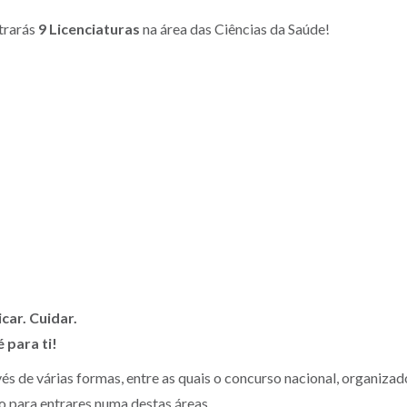
trarás
9 Licenciaturas
na área das Ciências da Saúde!
car. Cuidar.
 para ti!
vés de várias formas, entre as quais o concurso nacional, organizad
ho para entrares numa destas áreas.