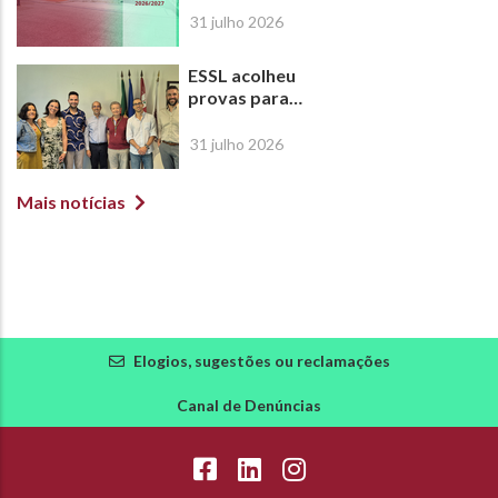
Ano Letivo
31 julho 2026
2026/2027
ESSL acolheu
provas para
atribuição do
Título de
31 julho 2026
Especialista em
Ortóptica
Mais notícias
Elogios, sugestões ou reclamações
Canal de Denúncias