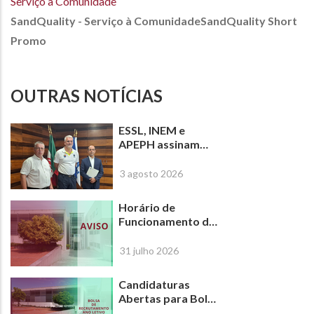
Serviço à Comunidade
SandQuality - Serviço à Comunidade
SandQuality Short
Promo
OUTRAS NOTÍCIAS
ESSL, INEM e
APEPH assinam
protocolo para
criar o primeiro
3 agosto 2026
Curso Superior em
Emergência Pré-
Horário de
Hospitalar em
Funcionamento da
Portugal
ESSL-IPL de 17 a 31
de agosto de 2026
31 julho 2026
Candidaturas
Abertas para Bolsa
de Recrutamento |