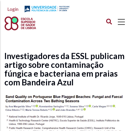
Passar
Login
para
o
conteúdo
principal
Investigadores da ESSL publicam
artigo sobre contaminação
fúngica e bacteriana em praias
com Bandeira Azul