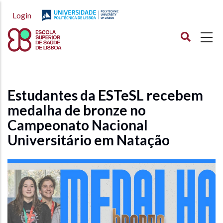
Passar
Login
para
o
conteúdo
principal
Estudantes da ESTeSL recebem
medalha de bronze no
Campeonato Nacional
Universitário em Natação