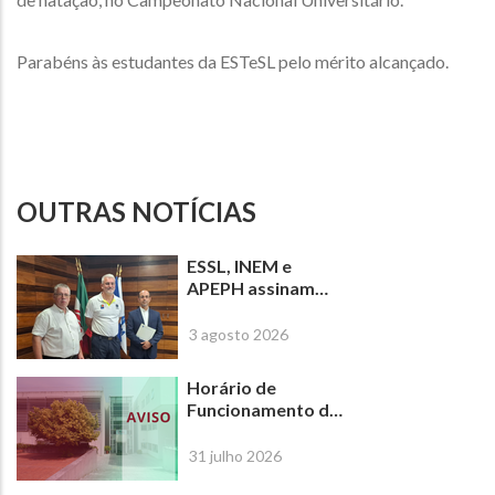
Parabéns às estudantes da ESTeSL pelo mérito alcançado.
OUTRAS NOTÍCIAS
ESSL, INEM e
APEPH assinam
protocolo para
criar o primeiro
3 agosto 2026
Curso Superior em
Emergência Pré-
Horário de
Hospitalar em
Funcionamento da
Portugal
ESSL-IPL de 17 a 31
de agosto de 2026
31 julho 2026