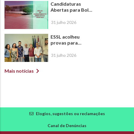
Candidaturas
Abertas para Bolsa
de Recrutamento |
Ano Letivo
31 julho 2026
2026/2027
ESSL acolheu
provas para
atribuição do
Título de
31 julho 2026
Especialista em
Ortóptica
Mais notícias
Elogios, sugestões ou reclamações
Canal de Denúncias