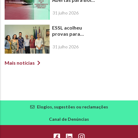
de Recrutamento |
Ano Letivo
31 julho 2026
2026/2027
ESSL acolheu
provas para
atribuição do
Título de
31 julho 2026
Especialista em
Ortóptica
Mais notícias
Elogios, sugestões ou reclamações
Canal de Denúncias