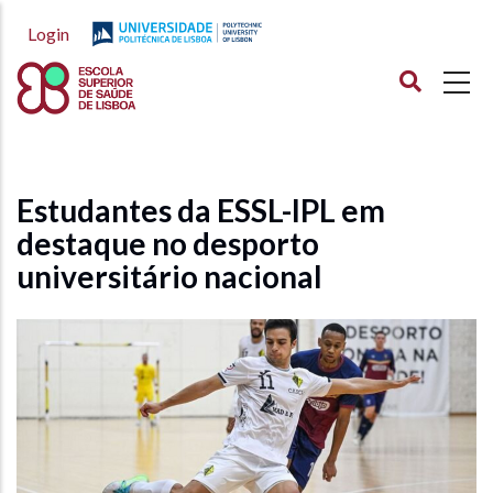
Passar
Login
para
o
conteúdo
principal
Estudantes da ESSL-IPL em
destaque no desporto
universitário nacional