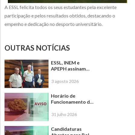
A ESSL felicita todos os seus estudantes pela excelente
participação e pelos resultados obtidos, destacando o
empenho e dedicação no desporto universitário.
OUTRAS NOTÍCIAS
ESSL, INEM e
APEPH assinam
protocolo para
criar o primeiro
3 agosto 2026
Curso Superior em
Emergência Pré-
Horário de
Hospitalar em
Funcionamento da
Portugal
ESSL-IPL de 17 a 31
de agosto de 2026
31 julho 2026
Candidaturas
Abertas para Bolsa