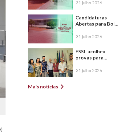
de agosto de 2026
31 julho 2026
Candidaturas
Abertas para Bolsa
de Recrutamento |
Ano Letivo
31 julho 2026
2026/2027
ESSL acolheu
provas para
atribuição do
Título de
31 julho 2026
Especialista em
Ortóptica
Mais notícias
D)