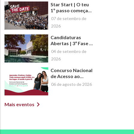
Saúde de Lisboa
Star Start | O teu
(ESSL)
1º passo começa
aqui!
07 de setembro de
2026
Candidaturas
Abertas | 3ª Fase -
Mestrados e Pós-
04 de setembro de
Graduações da
2026
ESSL | Ano Letivo
2026/2027
Concurso Nacional
de Acesso ao
Ensino Superior -
06 de agosto de 2026
2026 | #Escolhe a
ESSL!
Mais eventos