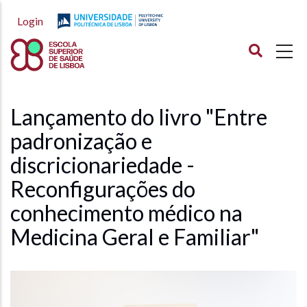
Passar
Login
para
o
conteúdo
principal
Lançamento do livro "Entre
padronização e
discricionariedade -
Reconfigurações do
conhecimento médico na
Medicina Geral e Familiar"