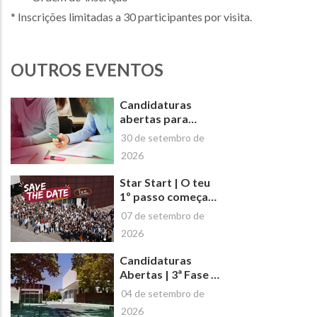
* Inscrições limitadas a 30 participantes por visita.
OUTROS EVENTOS
Candidaturas
abertas para
Novos Cursos de
30 de setembro de
Curta Duração da
2026
Escola Superior de
Saúde de Lisboa
Star Start | O teu
(ESSL)
1º passo começa
aqui!
07 de setembro de
2026
Candidaturas
Abertas | 3ª Fase -
Mestrados e Pós-
04 de setembro de
Graduações da
2026
ESSL | Ano Letivo