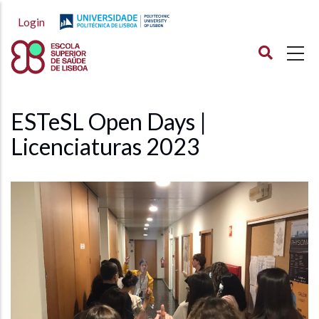
Passar
Login
para
o
conteúdo
principal
ESTeSL Open Days |
Licenciaturas 2023