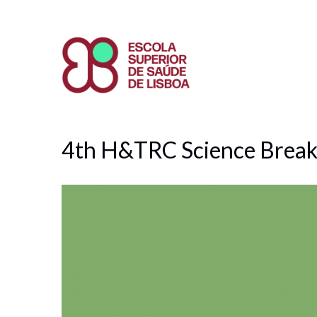
Passar
para
o
conteúdo
principal
4th H&TRC Science Brea