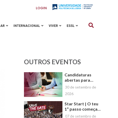
LOGIN
GAR
INTERNACIONAL
VIVER
ESSL
OUTROS EVENTOS
Candidaturas
abertas para
Novos Cursos de
30 de setembro de
Curta Duração da
2026
Escola Superior de
Saúde de Lisboa
Star Start | O teu
(ESSL)
1º passo começa
aqui!
07 de setembro de