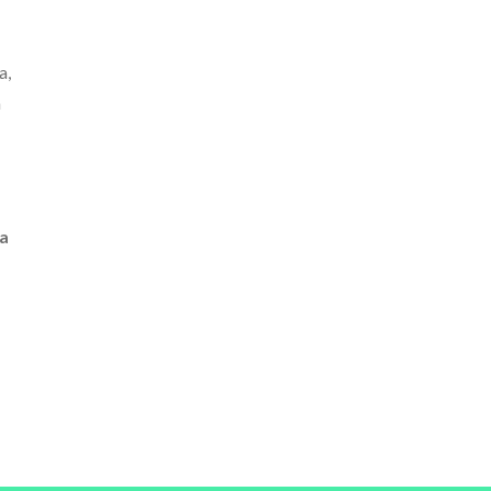
a,
a
da