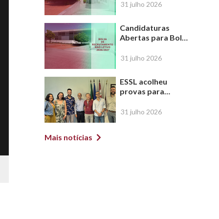
de agosto de 2026
31 julho 2026
Candidaturas
Abertas para Bolsa
de Recrutamento |
Ano Letivo
31 julho 2026
2026/2027
ESSL acolheu
provas para
atribuição do
Título de
31 julho 2026
Especialista em
Ortóptica
Mais notícias