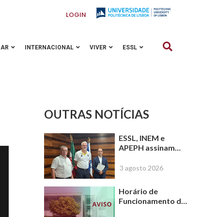
LOGIN
GAR
INTERNACIONAL
VIVER
ESSL
OUTRAS NOTÍCIAS
ESSL, INEM e
APEPH assinam
protocolo para
criar o primeiro
3 agosto 2026
Curso Superior em
Emergência Pré-
Horário de
Hospitalar em
Funcionamento da
Portugal
ESSL-IPL de 17 a 31