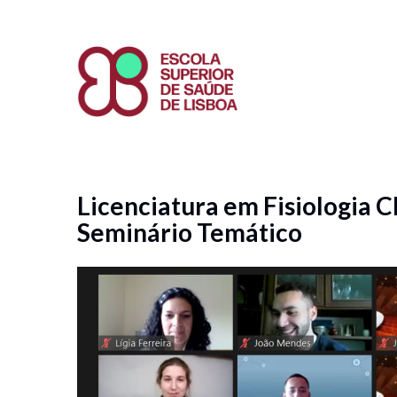
Passar
para
o
conteúdo
principal
Licenciatura em Fisiologia 
Seminário Temático