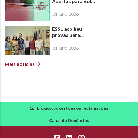
Abertas para Bolsa
de Recrutamento |
Ano Letivo
31 julho 2026
2026/2027
ESSL acolheu
provas para
atribuição do
Título de
31 julho 2026
Especialista em
Ortóptica
Mais notícias
Elogios, sugestões ou reclamações
Canal de Denúncias