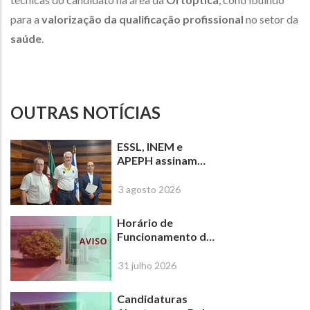
para a
valorização da qualificação profissional
no setor da
saúde
.
OUTRAS NOTÍCIAS
ESSL, INEM e
APEPH assinam
protocolo para
criar o primeiro
3 agosto 2026
Curso Superior em
Emergência Pré-
Horário de
Hospitalar em
Funcionamento da
Portugal
ESSL-IPL de 17 a 31
de agosto de 2026
31 julho 2026
Candidaturas