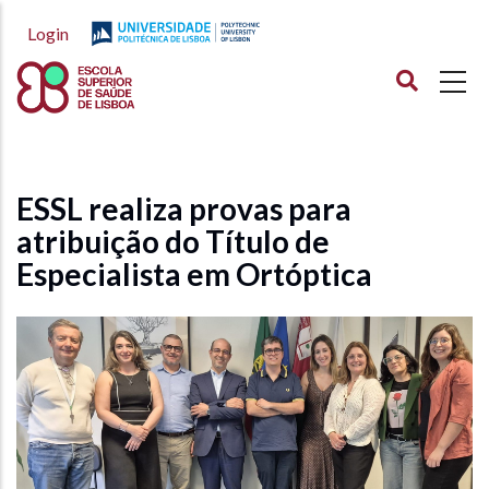
Passar
Login
para
o
conteúdo
principal
ESSL realiza provas para
atribuição do Título de
Especialista em Ortóptica