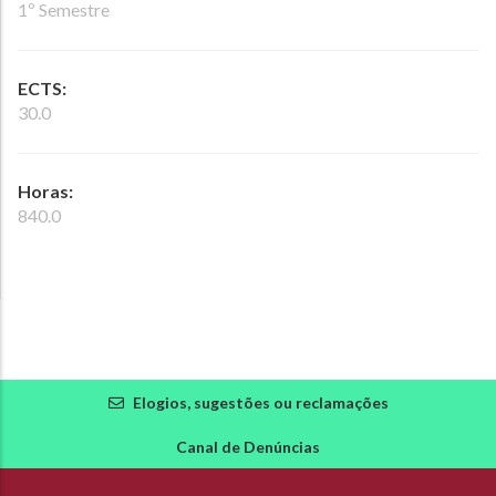
1º Semestre
ECTS:
30.0
Horas:
840.0
Elogios, sugestões ou reclamações
Canal de Denúncias