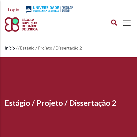
Passar
Login
para
o
conteúdo
principal
Início
Estágio / Projeto / Dissertação 2
Navegação
estrutural
Estágio / Projeto / Dissertação 2