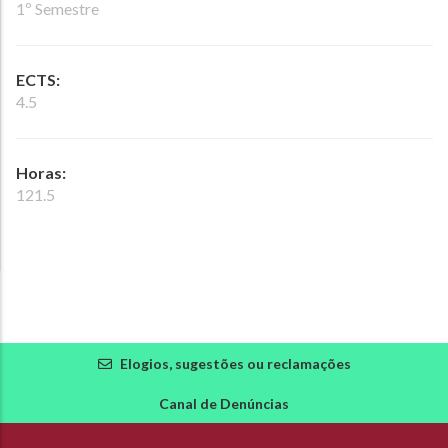
1º Semestre
ECTS:
4.5
Horas:
121.5
Elogios, sugestões ou reclamações
Canal de Denúncias