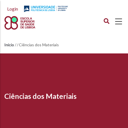
Passar
Login
para
o
conteúdo
principal
Início
Ciências dos Materiais
Navegação
estrutural
Ciências dos Materiais