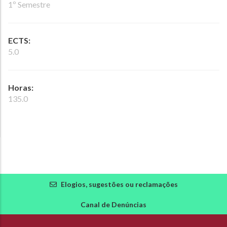
1º Semestre
ECTS:
5.0
Horas:
135.0
Elogios, sugestões ou reclamações
Canal de Denúncias