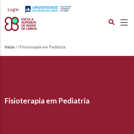
Passar
Login
para
o
conteúdo
principal
Início
Fisioterapia em Pediatria
Navegação
estrutural
Fisioterapia em Pediatria