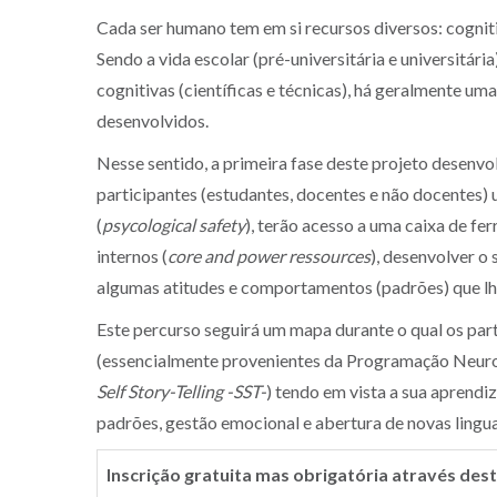
Cada ser humano tem em si recursos diversos: cogniti
Sendo a vida escolar (pré-universitária e universitá
cognitivas (científicas e técnicas), há geralmente u
desenvolvidos.
Nesse sentido, a primeira fase deste projeto desenv
participantes (estudantes, docentes e não docentes)
(
psycological safety
), terão acesso a uma caixa de f
internos (
core and power ressources
), desenvolver o 
algumas atitudes e comportamentos (padrões) que lhe
Este percurso seguirá um mapa durante o qual os pa
(essencialmente provenientes da Programação Neuro
Self Story-Telling -SST-
) tendo em vista a sua aprend
padrões, gestão emocional e abertura de novas lingua
Inscrição gratuita mas obrigatória através des