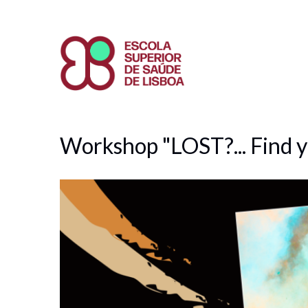
Passar
para
o
conteúdo
principal
Workshop "LOST?... Find y