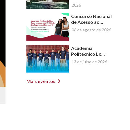
Graduações da
2026
ESSL | Ano Letivo
2026/2027
Concurso Nacional
de Acesso ao
Ensino Superior -
06 de agosto de 2026
2026 | #Escolhe a
ESSL!
Academia
Politécnico Lx
2026
13 de julho de 2026
Mais eventos