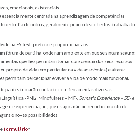
vos, emocionais, existenciais.
ria) essencialmente centrada na aprendizagem de competências
ma hipertrofia do outros, geralmente pouco descobertos, trabalhado
olvido na ESTeSL, pretende proporcionar aos
 um fórum de partilha, onde num ambiente em que se sintam seguro
erramentas que lhes permitam tomar consciência dos seus recursos
seu projeto de vida (em particular na vida académica) e alterar
s permitam percecionar e viver a vida de modo mais funcional.
rticipantes tomarão contacto com ferramentas diversas
Linguística -PNL-, Mindfulness – MF-,
Somatic Experience – SE- e
izagem e experienciação, que os ajudarão no reconhecimento de
gens e novas possibilidades.
te
formulário
*