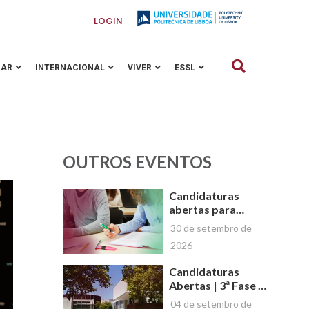
LOGIN
GAR
INTERNACIONAL
VIVER
ESSL
OUTROS EVENTOS
Candidaturas
abertas para
Novos Cursos de
30 de setembro de
Curta Duração da
2026
Escola Superior de
Saúde de Lisboa
Candidaturas
(ESSL)
Abertas | 3ª Fase -
Mestrados e Pós-
04 de setembro de