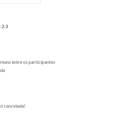
 2.3
muns entre os participantes
ida
oi cancelada!